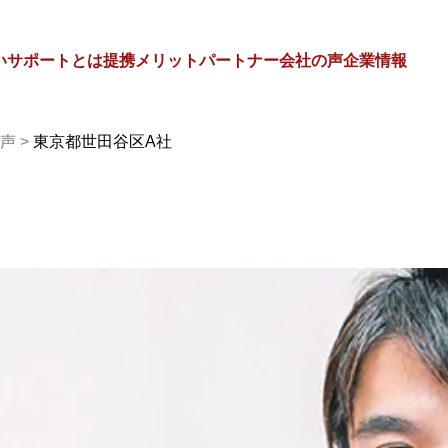
いサポートとは
提携メリット
パートナー会社の声
企業情報
声
>
東京都世田谷区A社